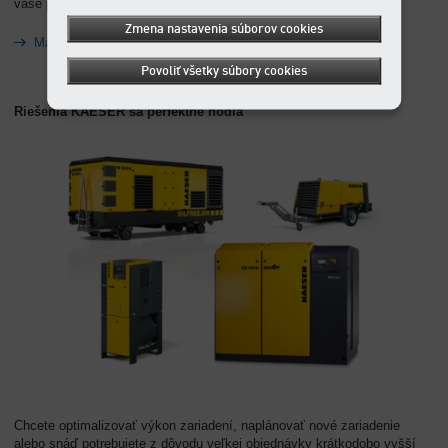
vaše prevádzkové náklady na najnižšej možnej úrovni.
Zmena nastavenia súborov cookies
Manažment prevádzkovej životnosti Kaeser
Povoliť všetky súbory cookies
Riešenia KAESER sa perfektne hodia
Chcete optimalizovať výkon zariadení, naplánovať nové zariadenie
alebo snáď potrebujete z dôvodu veľkej objednávky krátkodobo vyšší