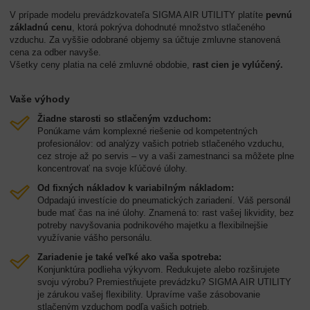
V prípade modelu prevádzkovateľa SIGMA AIR UTILITY platíte
pevnú
základnú cenu
, ktorá pokrýva dohodnuté množstvo stlačeného
vzduchu. Za vyššie odobrané objemy sa účtuje zmluvne stanovená
cena za odber navyše.
Všetky ceny platia na celé zmluvné obdobie,
rast cien je vylúčený.
Vaše výhody
Žiadne starosti so stlačeným vzduchom:
Ponúkame vám komplexné riešenie od kompetentných
profesionálov: od analýzy vašich potrieb stlačeného vzduchu,
cez stroje až po servis – vy a vaši zamestnanci sa môžete plne
koncentrovať na svoje kľúčové úlohy.
Od fixných nákladov k variabilným nákladom:
Odpadajú investície do pneumatických zariadení. Váš personál
bude mať čas na iné úlohy. Znamená to: rast vašej likvidity, bez
potreby navyšovania podnikového majetku a flexibilnejšie
využívanie vášho personálu.
Zariadenie je také veľké ako vaša spotreba:
Konjunktúra podlieha výkyvom. Redukujete alebo rozširujete
svoju výrobu? Premiestňujete prevádzku? SIGMA AIR UTILITY
je zárukou vašej flexibility. Upravíme vaše zásobovanie
stlačeným vzduchom podľa vašich potrieb.