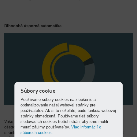
Dlhodobá úsporná automatika
Súbory cookie
Používame súbory cookies na zlepšenie a
optimalizovanie našej webovej stránky pre
používateľov. Ak si to neželáte, bude funkcia webovej
stránky obmedzená. Používame tiež súbory
sledovacích cookies tretích strán, aby sme mohli
Vaše zásobovanie stlačeným vzduchom budeme prevádzkovať,
merať záujmy používateľov.
Viac informácií o
ošetrovať a optimalizovať priebežne. Po technickej a energetickej
súboroch cookies.
stránke tak bude vždy na najvyššej možnej úrovni. Náš cieľ: udržať