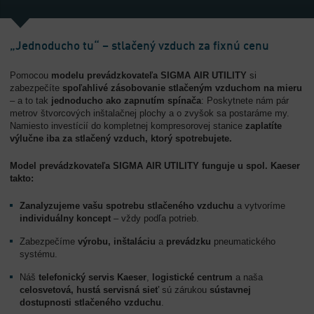
„Jednoducho tu“ – stlačený vzduch za fixnú cenu
Pomocou
modelu prevádzkovateľa SIGMA AIR UTILITY
si
zabezpečíte
spoľahlivé zásobovanie stlačeným vzduchom na mieru
– a to tak
jednoducho ako zapnutím spínača
: Poskytnete nám pár
metrov štvorcových inštalačnej plochy a o zvyšok sa postaráme my.
Namiesto investícií do kompletnej kompresorovej stanice
zaplatíte
výlučne iba za stlačený vzduch, ktorý spotrebujete.
Model prevádzkovateľa SIGMA AIR UTILITY funguje u spol. Kaeser
takto:
Zanalyzujeme vašu spotrebu stlačeného vzduchu
a vytvoríme
individuálny koncept
– vždy podľa potrieb.
Zabezpečíme
výrobu, inštaláciu
a
prevádzku
pneumatického
systému.
Náš
telefonický servis Kaeser
,
logistické centrum
a naša
celosvetová, hustá servisná sieť
sú zárukou
sústavnej
dostupnosti stlačeného vzduchu
.