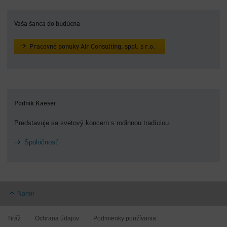
Vaša šanca do budúcna
Pracovné ponuky Air Consulting, spol. s r.o.
Podnik Kaeser
Predstavuje sa svetový koncern s rodinnou tradíciou.
Spoločnosť
Nahor
Tiráž
Ochrana údajov
Podmienky používania