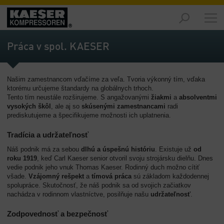
Výrobky
-
Práca v spol. KAESER
Prehľad
Riešenia
Našim zamestnancom vďačíme za veľa. Tvoria výkonný tím, vďaka
-
ktorému určujeme štandardy na globálnych trhoch.
Prehľad
Tento tím neustále rozširujeme. S angažovanými
žiakmi
a
absolventmi
vysokých škôl
, ale aj so
skúsenými zamestnancami
radi
Servis
prediskutujeme a špecifikujeme možnosti ich uplatnenia.
-
Prehľad
Tradícia a udržateľnosť
Náš podnik má za sebou
dlhú a úspešnú históriu
. Existuje už
od
Spoločnosť
roku 1919
, keď Carl Kaeser senior otvoril svoju strojársku dielňu. Dnes
-
vedie podnik jeho vnuk Thomas Kaeser. Rodinný duch možno cítiť
Prehľad
všade.
Vzájomný rešpekt
a
tímová práca
sú základom každodennej
spolupráce. Skutočnosť, že náš podnik sa od svojich začiatkov
nachádza v rodinnom vlastníctve, posilňuje našu
udržateľnosť
.
Zodpovednosť a bezpečnosť