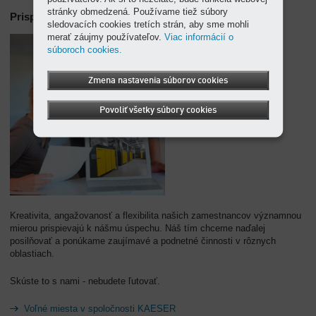
stránky obmedzená. Používame tiež súbory
Prispejte k nášmu ďalšiemu rozvoju
sledovacích cookies tretích strán, aby sme mohli
merať záujmy používateľov.
Viac informácií o
súboroch cookies.
Zmena nastavenia súborov cookies
Povoliť všetky súbory cookies
Kreativita, angažovanosť a flexibilita našich zamestnancov významnou
mierou prispievajú k nášmu úspechu. Náš tím chceme naďalej
posilňovať a ponúkame zaujímavé a podnetné činnosti v rôznych
oblastiach.
Skúste to s nami - nebudete ľutovať.
Voľné miesta v spoločnosti KAESER