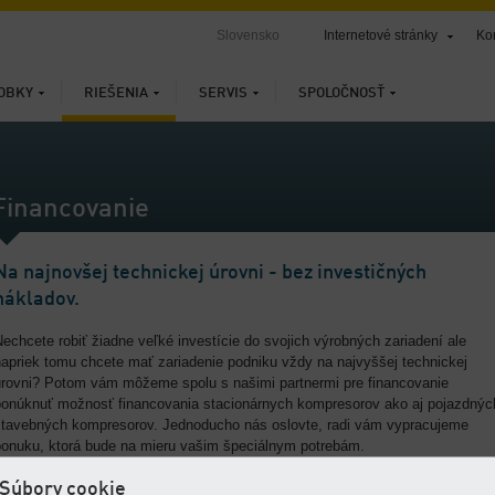
Slovensko
Internetové stránky
Ko
OBKY
RIEŠENIA
SERVIS
SPOLOČNOSŤ
Financovanie
Na najnovšej technickej úrovni - bez investičných
nákladov.
echcete robiť žiadne veľké investície do svojich výrobných zariadení ale
napriek tomu chcete mať zariadenie podniku vždy na najvyššej technickej
úrovni? Potom vám môžeme spolu s našimi partnermi pre financovanie
ponúknuť možnosť financovania stacionárnych kompresorov ako aj pojazdnýc
stavebných kompresorov. Jednoducho nás oslovte, radi vám vypracujeme
ponuku, ktorá bude na mieru vašim špeciálnym potrebám.
Súbory cookie