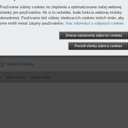
Vaše výhody
Používame súbory cookies na zlepšenie a optimalizovanie našej webovej
Bezpečnosť plánovania:
stránky pre používateľov. Ak si to neželáte, bude funkcia webovej stránky
Môžete si svoje náklady rovnomerne a presne naplánovať.
obmedzená. Používame tiež súbory sledovacích cookies tretích strán, aby
Od fixných nákladov k variabilným nákladom:
sme mohli merať záujmy používateľov.
Viac informácií o súboroch cookies.
Chráni sa vaša likvidita.
Kvalitne a efektívne:
Zmena nastavenia súborov cookies
Vaše zariadenie podniku je vždy na najnovšej technickej úrovni.
Povoliť všetky súbory cookies
Vytlačiť stránku
a
Mapa stránky
Súbory cookie