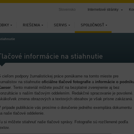
Slovensko
Internetové stránky
Ko
OBKY
RIEŠENIA
SERVIS
SPOLOČNOSŤ
stiahnutie
Tlačové informácie na stiahnutie
S cieľom podpory žurnalistickej práce ponúkame na tomto mieste pre
urnalistov na stiahnutie
oficiálne tlačové fotografie
a
informácie o podnik
Kaeser
. Tento materiál môžete použiť na bezplatné zverejnenie aj bez
konzultácie s naším tlačovým oddelením. Redakčné spracovanie je povolené.
Akákoľvek zmena obrazových a textových obsahov je však prísne zakázaná.
V prípade publikácie vás prosíme o doručenie jedného exemplára dokumentu
a naše tlačové oddelenie.
u si môžete stiahnuť naše tlačové správy. Fotografie sú rozčlenené podľa
extov.