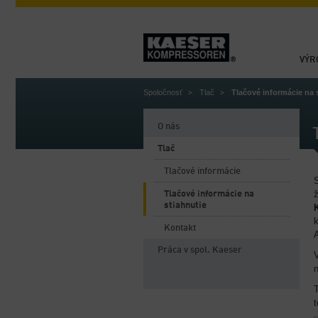
VÝR
Spoločnosť
Tlač
Tlačové informácie na 
O nás
Tlač
Tlačové informácie
ž
Tlačové informácie na
stiahnutie
Kontakt
Práca v spol. Kaeser
n
T
t