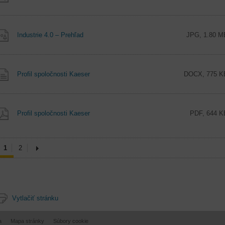
Industrie 4.0 – Prehľad
JPG, 1.80 M
Profil spoločnosti Kaeser
DOCX, 775 K
Profil spoločnosti Kaeser
PDF, 644 K
1
2
Vytlačiť stránku
a
Mapa stránky
Súbory cookie