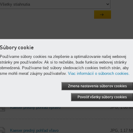
 tejto časti nájdete podrobnejšie informácie o našom podniku a informácie pr
Súbory cookie
lač.
Používame súbory cookies na zlepšenie a optimalizovanie našej webovej
stránky pre používateľov. Ak si to neželáte, bude funkcia webovej stránky
obmedzená. Používame tiež súbory sledovacích cookies tretích strán, aby
sme mohli merať záujmy používateľov.
Viac informácií o súboroch cookies.
Zmena nastavenia súborov cookies
Dokumenty vyhovujúce vášmu výberu
Povoliť všetky súbory cookies
Kaeser predný pohľad vpravo
JPG, 1.00 M
Kaeser predný pohľad vľavo
JPG, 1.17 M