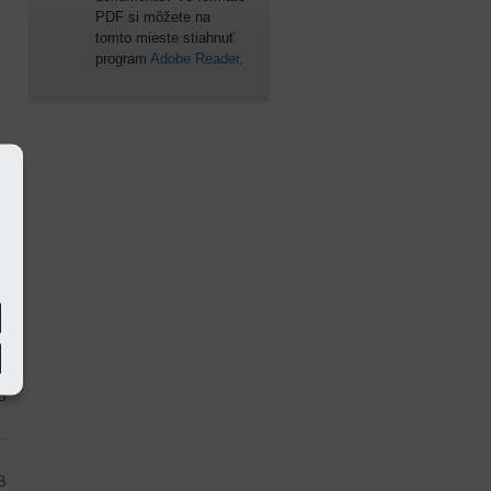
PDF si môžete na
tomto mieste stiahnuť
program
Adobe Reader
.
e
B
B