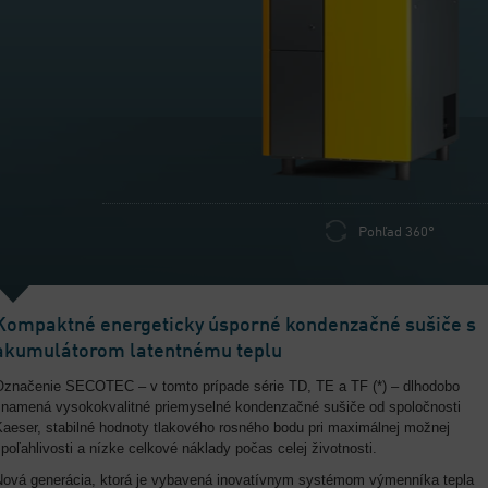
Pohľad 360°
Kompaktné energeticky úsporné kondenzačné sušiče s
akumulátorom latentnému teplu
Označenie SECOTEC – v tomto prípade série TD, TE a TF (*) – dlhodobo
znamená vysokokvalitné priemyselné kondenzačné sušiče od spoločnosti
Kaeser, stabilné hodnoty tlakového rosného bodu pri maximálnej možnej
poľahlivosti a nízke celkové náklady počas celej životnosti.
Nová generácia, ktorá je vybavená inovatívnym systémom výmenníka tepla