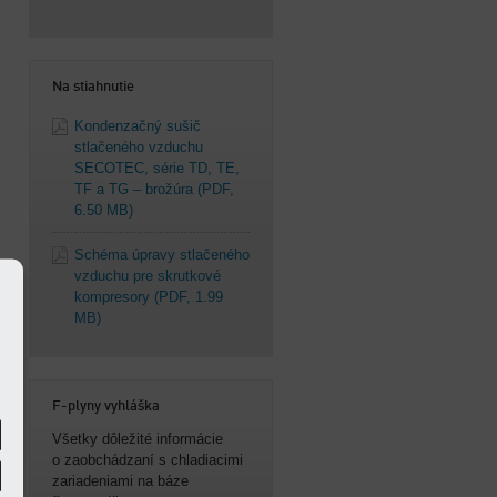
Na stiahnutie
Kondenzačný sušič
stlačeného vzduchu
SECOTEC, série TD, TE,
TF a TG – brožúra
(PDF,
6.50 MB)
Schéma úpravy stlačeného
vzduchu pre skrutkové
kompresory
(PDF, 1.99
MB)
F-plyny vyhláška
Všetky dôležité informácie
o zaobchádzaní s chladiacimi
zariadeniami na báze