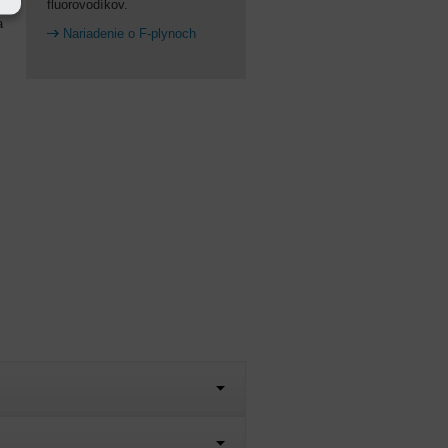
fluorovodíkov.
a
Nariadenie o F-plynoch