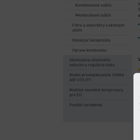
Kombinované sušiče
e
Membránové sušiče
Filtre a adsorbéry s aktívnym
uhlím
Odvádzač kondenzátu
Úprava kondenzátu
Akumulácia stlačeného
vzduchu a regulácia tlaku
Model prevádzkovateľa SIGMA
AIR UTILITY
Mobilné stavebné kompresory
pre EÚ
Použité zariadenia