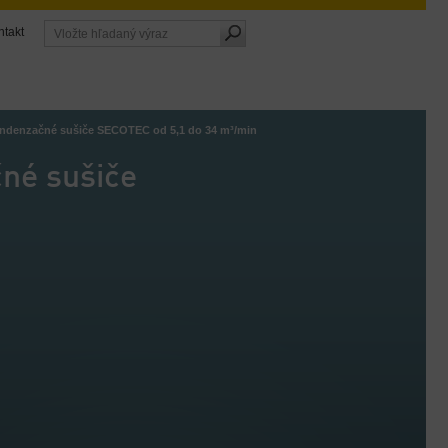
ntakt
ondenzačné sušiče SECOTEC od 5,1 do 34 m³/min
né sušiče