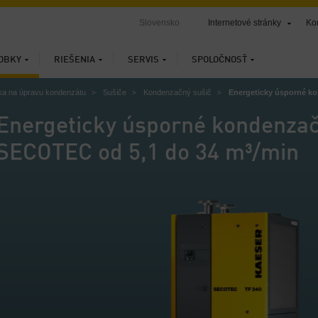
Slovensko
Internetové stránky
Ko
OBKY
RIEŠENIA
SERVIS
SPOLOČNOSŤ
ka na úpravu kondenzátu
Sušiče
Kondenzačný sušič
Energeticky úsporné k
Energeticky úsporné kondenzač
SECOTEC od 5,1 do 34 m³/min