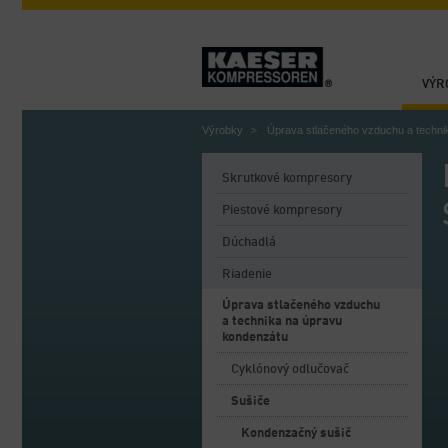
VÝR
Výrobky
Úprava stlačeného vzduchu a techni
Skrutkové kompresory
Piestové kompresory
Dúchadlá
Riadenie
Úprava stlačeného vzduchu
a technika na úpravu
kondenzátu
Cyklónový odlučovač
Sušiče
Kondenzačný sušič