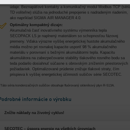
umožňujú vykonávať účinne kontrolovať a analyzovať prevádzkové
údaje. Beznapäťové kontakty a komunikačný modul Modbus TCP (séri
TD voliteľne) slúžia na jednoduché prepojenie s nadradeným riadením,
ako napríklad SIGMA AIR MANAGER 4.0.
Optimálny kompaktný dizajn:
Akumulačná časť inovatívneho systému výmenníka tepla
SECOPACK LS je naplnený materiálom so schopnosťou fázovej
premeny. Vďaka výrazne vyššej energetickej hustote akumulačného
média možno pri rovnakej kapacite usporiť 98 % akumulačného
materiálu v porovnaní s bežnými akumulátormi tepla. Kapacitu
akumulátora na zabezpečovanie stability tlakového rosného bodu sa
teda podarilo dosiahnuť súčasne s obrovským znížením priestorových
požiadaviek. Optimalizované prúdenie znižuje tlakové straty, čím
prispieva k vyššej energetickej účinnosti sušičov série SECOTEC.
 Táto séria kondenzačných sušičov obsahuje fluórovaný skleníkový plyn R-513A.
Podrobné informácie o výrobku
Znížte náklady na životný cyklus!
SECOTEC – úspora energie na všetkých úrovniach