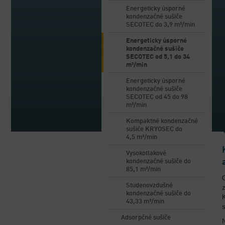
Energeticky úsporné
kondenzačné sušiče
SECOTEC do 3,9 m³/min
Energeticky úsporné
kondenzačné sušiče
SECOTEC od 5,1 do 34
m³/min
Energeticky úsporné
kondenzačné sušiče
SECOTEC od 45 do 98
m³/min
Kompaktné kondenzačné
sušiče KRYOSEC do
4,5 m³/min
Vysokotlakové
kondenzačné sušiče do
85,1 m³/min
Studenovzdušné
kondenzačné sušiče do
43,33 m³/min
s
Adsorpčné sušiče