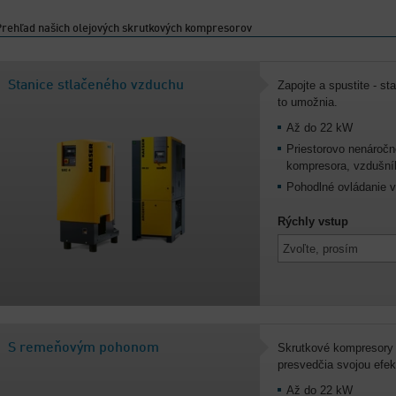
Prehľad našich olejových skrutkových kompresorov
Stanice stlačeného vzduchu
Zapojte a spustite - 
to umožnia.
Až do 22 kW
Priestorovo nenároč
kompresora, vzdušní
Pohodlné ovládani
Rýchly vstup
S remeňovým pohonom
Skrutkové kompresor
presvedčia svojou efek
Až do 22 kW