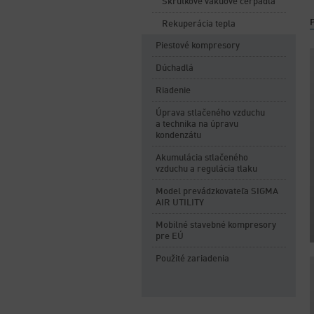
Skrutkové vákuové čerpadlá
Rekuperácia tepla
Piestové kompresory
Dúchadlá
Riadenie
Úprava stlačeného vzduchu
a technika na úpravu
kondenzátu
Akumulácia stlačeného
vzduchu a regulácia tlaku
Model prevádzkovateľa SIGMA
AIR UTILITY
Mobilné stavebné kompresory
pre EÚ
Použité zariadenia