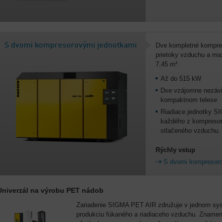
S dvomi kompresorovými jednotkami
Dve kompletné kompres
prietoky vzduchu a max
7,45 m².
Až do 515 kW
Dve vzájomne nezávi
kompaktnom telese
Riadiace jednotky 
každého z kompresor
stlačeného vzduchu.
Rýchly vstup
S dvomi kompresoro
Univerzál na výrobu PET nádob
Zariadenie SIGMA PET AIR združuje v jednom sy
produkciu fúkaného a riadiaceho vzduchu. Znamená