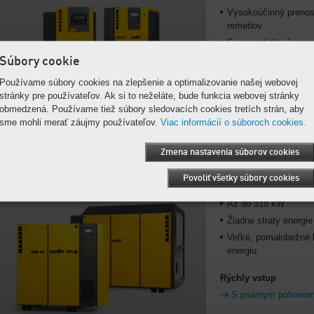
Vysokoúčinný prenos
remeňov
S energeticky úspor
Súbory cookie
Rýchly vstup
Používame súbory cookies na zlepšenie a optimalizovanie našej webovej
S remeňovým poho
stránky pre používateľov. Ak si to neželáte, bude funkcia webovej stránky
obmedzená. Používame tiež súbory sledovacích cookies tretích strán, aby
sme mohli merať záujmy používateľov.
Viac informácií o súboroch cookies.
Zmena nastavenia súborov cookies
S priamym pohonom 1:1
Výkonnosť a energetic
Povoliť všetky súbory cookies
kompresorový blok pri
Až do 315 kW
Žiadne straty energie 
Veľké, pomalobežné 
energiu.
Rýchly vstup
S priamym pohonom