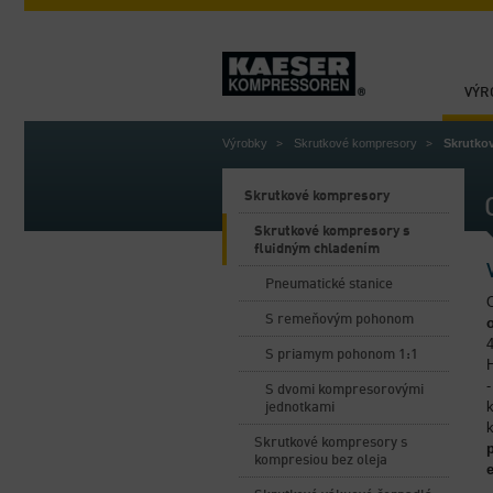
VÝR
Výrobky
Skrutkové kompresory
Skrutko
Skrutkové kompresory
Skrutkové kompresory s
fluidným chladením
Pneumatické stanice
S remeňovým pohonom
S priamym pohonom 1:1
-
S dvomi kompresorovými
jednotkami
Skrutkové kompresory s
kompresiou bez oleja