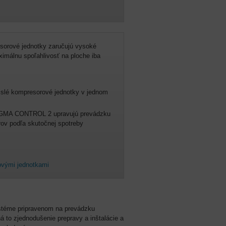
orové jednotky zaručujú vysoké
imálnu spoľahlivosť na ploche iba
slé kompresorové jednotky v jednom
SIGMA CONTROL 2 upravujú prevádzku
ov podľa skutočnej spotreby
vými jednotkami
stéme pripravenom na prevádzku
 to zjednodušenie prepravy a inštalácie a