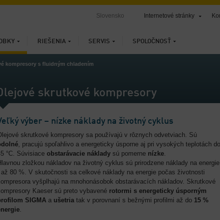
Slovensko
Internetové stránky
Ko
OBKY
RIEŠENIA
SERVIS
SPOLOČNOSŤ
vé kompresory s fluidným chladením
Olejové skrutkové kompresory
Veľký výber – nízke náklady na životný cyklus
Olejové skrutkové kompresory sa používajú v rôznych odvetviach. Sú
odolné
, pracujú spoľahlivo a energeticky úsporne aj pri vysokých teplotách d
45 °C. Súvisiace
obstarávacie náklady
sú pomerne
nízke
.
Hlavnou zložkou nákladov na životný cyklus sú prirodzene náklady na energie
 až 80 %. V skutočnosti sa celkové náklady na energie počas životnosti
kompresora vyšplhajú na mnohonásobok obstarávacích nákladov. Skrutkové
kompresory Kaeser sú preto vybavené
rotormi s
energeticky úsporným
profilom SIGMA
a
ušetria
tak v porovnaní s bežnými profilmi až do
15 %
energie
.