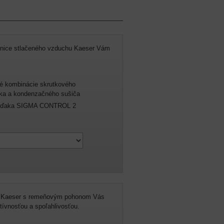
stanice stlačeného vzduchu Kaeser Vám
né kombinácie skrutkového
ka a kondenzačného sušiča
e vďaka SIGMA CONTROL 2
y Kaeser s remeňovým pohonom Vás
tívnosťou a spoľahlivosťou.