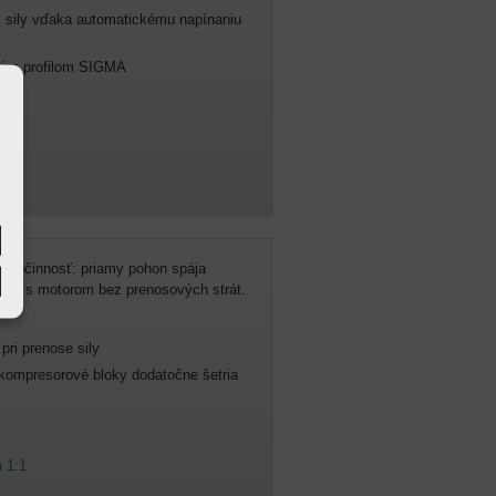
 sily vďaka automatickému napínaniu
ným profilom SIGMA
nom
ká účinnosť: priamy pohon spája
amo s motorom bez prenosových strát.
pri prenose sily
kompresorové bloky dodatočne šetria
 1:1